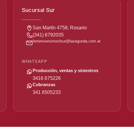
Sucursal Sur
San Martín 4758, Rosario
(341) 6792035
ferreroversinosrlsur
@
lasegunda
.com
.ar
WHATSAPP
Producción, ventas y siniestros
3416 675226
Cobranzas
341 6505233