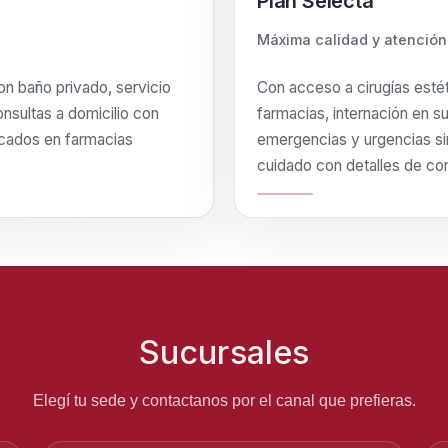
Plan Selecta
Máxima calidad y atención
con baño privado, servicio
Con acceso a cirugías esté
nsultas a domicilio con
farmacias, internación en su
cados en farmacias
emergencias y urgencias si
cuidado con detalles de con
Sucursales
Elegí tu sede y contactanos por el canal que prefieras.