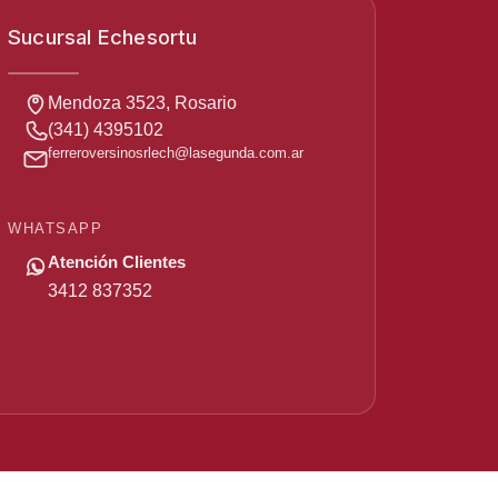
Sucursal Echesortu
Mendoza 3523, Rosario
(341) 4395102
ferreroversinosrlech
@
lasegunda
.com
.ar
WHATSAPP
Atención Clientes
3412 837352